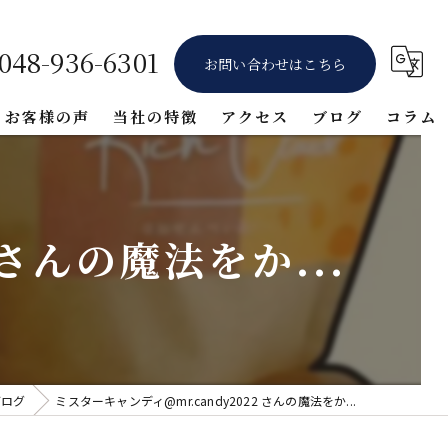
048-936-6301
お問い合わせはこちら
お客様の声
当社の特徴
アクセス
ブログ
コラム
ギフト
堅焼き
 さんの魔法をか...
醤油
詰め合わせ
体験
ブログ
ミスターキャンディ@mr.candy2022 さんの魔法をか...