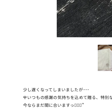
少し遅くなってしまいましたが･･･
🌹いつもの感謝の気持ちを込めて贈る、特別
今ならまだ間に合いますっ🙇🏻‍♀️՞