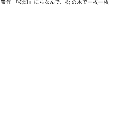
表作 『松印』にちなんで、松 の木で一枚一枚