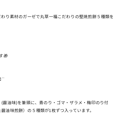
だわり素材のガーゼで丸草一福こだわりの堅焼煎餅５種類
す🎁
͗‬
(醤油味)を筆頭に、青のり・ゴマ・ザラメ・梅印のり付
醤油味煎餅）の５種類が1枚ずつ入っています。