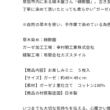
草加市内にある植木屋さん「緑酔園」。古き良
丁寧に染めて頂いたとっても柔らかい“ガーゼ
※自然の草木を使い、手作業で染めている為
草木染め：緑酔園
ガーゼ加工工場：幸村晒工業株式会社
縫製工場：有限会社カズスタイル
【商品内容】お楽しみミニ ５枚入
【サイズ】ガーゼ：約49×49ｃｍ
【素材】ガーゼ２重仕立て コットン100％
【商品の材質製造国】日本製
いつまでも大切な気持ちを伝える、心暖かい贈り