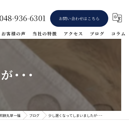
048-936-6301
お問い合わせはこちら
お客様の声
当社の特徴
アクセス
ブログ
コラム
ギフト
堅焼き
･･･
醤油
詰め合わせ
体験
煎餅丸草一福
ブログ
少し遅くなってしまいましたが･･･