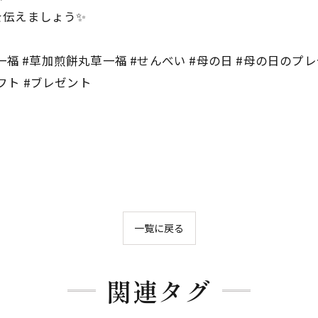
を伝えましょう✨
一福 #草加煎餅丸草一福 #せんべい #母の日 #母の日のプ
ギフト #ブレゼント
一覧に戻る
関連タグ