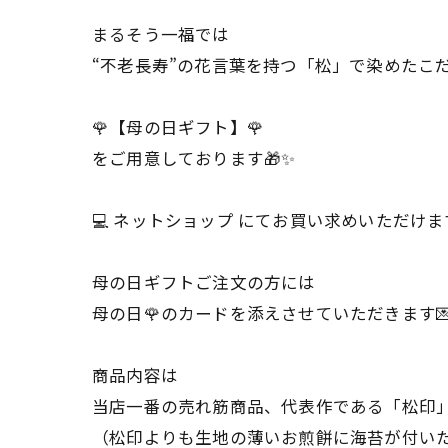
まるそう一福では
“不老長寿”の花言葉を持つ「松」で染めたこ
🌹【母の日ギフト】🌹
をご用意しております🎁✨️
💻 ネットショップ にてお買い求めいただけま
母の日ギフトご注文の方には
母の日🌹のカードを添えさせていただきます‪💌 ͗ 
商品内容は
当店一番の売れ筋商品、代表作である「松印」
（松印よりも生地の薄いお煎餅に海苔が付いた