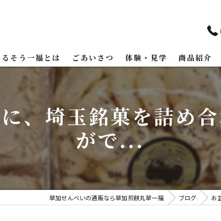
まるそう一福とは
ごあいさつ
体験・見学
商品紹介
産に、埼玉銘菓を詰め合
がで...
草加せんべいの通販なら草加煎餅丸草一福
ブログ
お