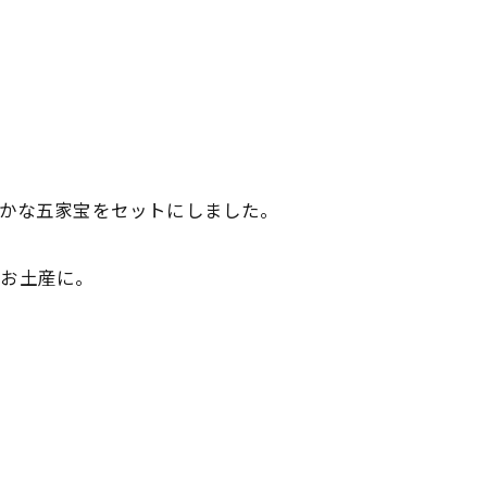
やわらかな五家宝をセットにしました。
非お土産に。