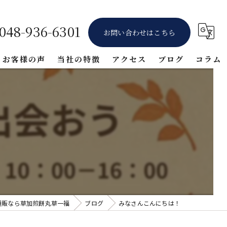
048-936-6301
お問い合わせはこちら
お客様の声
当社の特徴
アクセス
ブログ
コラム
ギフト
堅焼き
醤油
詰め合わせ
体験
通販なら草加煎餅丸草一福
ブログ
みなさんこんにちは！