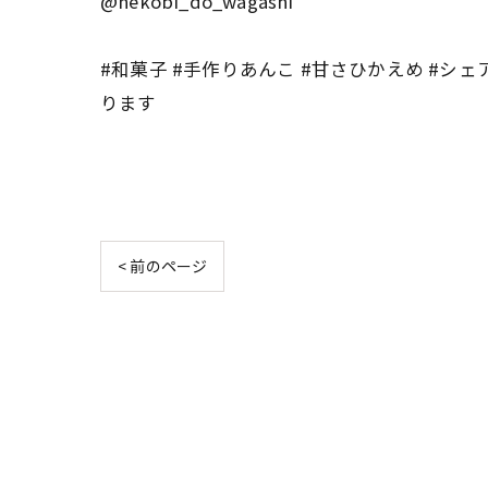
@nekobi_do_wagashi
#和菓子 #手作りあんこ #甘さひかえめ #シェア
ります
< 前のページ