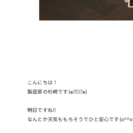
こんにちは！
製造部の杉崎です(๑･̑◡･̑๑)
明日ですね‼︎
なんとか天気ももちそうでひと安心です(o^^o