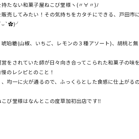
持たない和菓子屋ねこび堂様ヽ(〃∀〃)ﾉ
を販売してみたい！その気持ちをカタチにできる、戸田市
⌣`✿)╯
珀糖(山椒、いちご、レモンの３種アソート)、胡桃と無花果
運営をされていた師が日々向き合ってこられた和菓子の味
自慢のレシピとのこと！
、均一に火が通るので、ふっくらとした食感に仕上がるのだと
こび堂様はなんとこの度草加初出店です‼︎