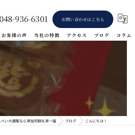
048-936-6301
お問い合わせはこちら
お客様の声
当社の特徴
アクセス
ブログ
コラム
ギフト
堅焼き
醤油
詰め合わせ
体験
んべいの通販なら草加煎餅丸草一福
ブログ
こんにちは！