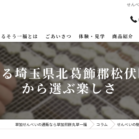
せん
まるそう一福とは
ごあいさつ
体験・見学
商品紹介
知る埼玉県北葛飾郡松伏
から選ぶ楽しさ
草加せんべいの通販なら草加煎餅丸草一福
コラム
せんべいの