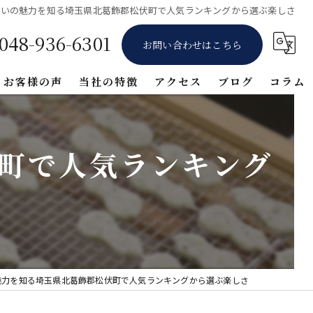
べいの魅力を知る埼玉県北葛飾郡松伏町で人気ランキングから選ぶ楽しさ
048-936-6301
お問い合わせはこちら
お客様の声
当社の特徴
アクセス
ブログ
コラム
ギフト
町で人気ランキング
堅焼き
醤油
詰め合わせ
体験
魅力を知る埼玉県北葛飾郡松伏町で人気ランキングから選ぶ楽しさ