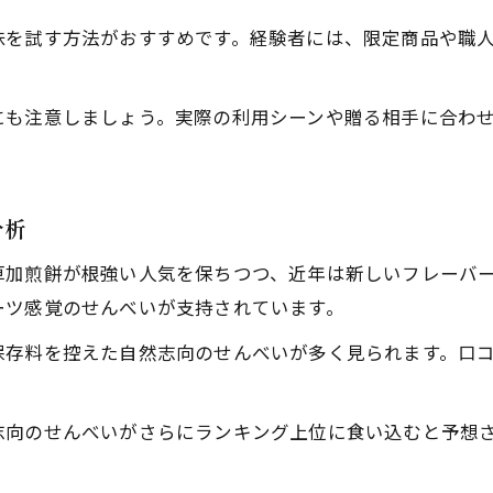
せんべい好きが実践する松伏町おすすめ体験
味を試す方法がおすすめです。経験者には、限定商品や職
せんべいランキングで広がる地元の楽しみ方
迷ったらこれ！地元で評判のせんべい比較
にも注意しましょう。実際の利用シーンや贈る相手に合わ
口コミで評判のせんべいを徹底比較
松伏町人気せんべいの食感と味の違い
分析
せんべいランキングを元にした選び方体験談
地元で愛されるせんべいの比較ポイント解説
草加煎餅が根強い人気を保ちつつ、近年は新しいフレーバ
せんべい選びで迷った時のポイントを伝授
ーツ感覚のせんべいが支持されています。
存料を控えた自然志向のせんべいが多く見られます。口コ
志向のせんべいがさらにランキング上位に食い込むと予想