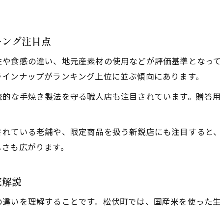
松伏町のせんべいがファンに支持される理由
松伏町で注目されるせんべいの味と製法
キング注目点
贈り物に喜ばれるせんべい商品の選び方
性や食感の違い、地元産素材の使用などが評価基準となっ
埼玉県名物せんべいの魅力を徹底解説します
ラインナップがランキング上位に並ぶ傾向にあります。
埼玉県名物せんべいの伝統と進化に注目
統的な手焼き製法を守る職人店も注目されています。贈答
せんべいの味わい深さと人気の理由を分析
埼玉県ならではのせんべい製法や素材の魅力
されている老舗や、限定商品を扱う新鋭店にも注目すると
地元で親しまれるせんべいの特徴を詳しく解説
しさも広がります。
埼玉お煎餅の選び方とおすすめポイント
せんべいランキングを活用した松伏町おすすめ体験
底解説
せんべいランキングを活用した選び方ガイド
の違いを理解することです。松伏町では、国産米を使った
松伏町で楽しむせんべい食べ比べ体験の魅力
ランキングを参考にしたせんべい巡りの方法