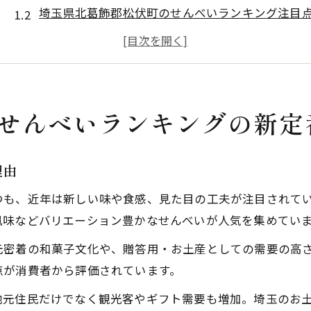
埼玉県北葛飾郡松伏町のせんべいランキング注目
地元で愛されるせんべいの選び方を徹底解説
話題となるせんべいランキングの傾向分析
せんべい選びで知っておきたいランキング基準
埼玉の伝統を味わうせんべい選びを楽しむ方法
せんべいランキングの新定
伝統感じる埼玉県のせんべい選びの楽しみ方
せんべいの歴史と松伏町ならではの特徴を解説
理由
埼玉の和菓子文化が息づくせんべいの魅力
つも、近年は新しい味や食感、見た目の工夫が注目されて
せんべい選びで大切なポイントと体験談
風味などバリエーション豊かなせんべいが人気を集めてい
埼玉お土産せんべいの選び方と楽しみ方
元密着の和菓子文化や、贈答用・お土産としての需要の高
せんべい好き必見の松伏町人気商品ガイド
点が消費者から評価されています。
せんべい好きが選ぶ松伏町おすすめ商品一覧
地元住民だけでなく観光客やギフト需要も増加。埼玉のお
人気ランキング上位のせんべいを徹底解説