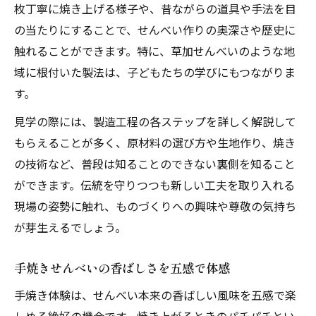
家族で楽しむせんべい工場見学の新しい発見
枚丁寧に焼き上げる様子や、昔ながらの道具や手法を目
の当たりにすることで、せんべい作りの奥深さや歴史に
せんべい工場見学で家族の新発見を体験
触れることができます。特に、草加せんべいのような地
親子で共有できるせんべい工場の魅力
域に根付いた製法は、子どもたちの学びにもつながりま
せんべい作り体験が家族旅行を特別にする
す。
工場見学で気づくせんべいの奥深い歴史
見学の際には、製造工程の各ステップを詳しく解説して
家族で学ぶせんべい工場の豆知識と裏話
もらえることが多く、原材料の選び方や生地作り、焼き
せんべい作り体験が子どもの学びに最適な理由
の技術など、普段は知ることのできない裏側を知ること
せんべい作り体験は子どもの学びを深める
ができます。伝統を守りつつも新しい工夫を取り入れる
工場見学で主体的なせんべい体験を実現
現場の姿勢に触れ、ものづくりへの興味や尊敬の気持ち
せんべい製造工程から学ぶ食育の大切さ
が芽生えるでしょう。
手焼きせんべい体験で育つ観察力と探究心
手焼きせんべいの香ばしさを五感で体感
せんべい工場体験が親子の成長を応援
手焼き体験は、せんべい本来の香ばしい風味を五感で楽