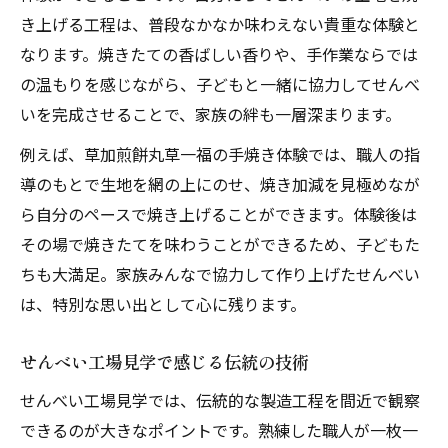
工場見学ならではのせんべい製造工程を知る
き上げる工程は、普段なかなか味わえない貴重な体験と
なります。焼きたての香ばしい香りや、手作業ならでは
せんべい製造工程を間近で見学する魅力
の温もりを感じながら、子どもと一緒に協力してせんべ
せんべい工場ならではの製法の工夫を体感
いを完成させることで、家族の絆も一層深まります。
お米からせんべいになる過程を学ぼう
例えば、草加煎餅丸草一福の手焼き体験では、職人の指
せんべい職人の技とこだわりを見逃さない
導のもとで生地を網の上にのせ、焼き加減を見極めなが
製造工程を知ることで味わいが深まる体験
ら自分のペースで焼き上げることができます。体験後は
香ばしさ広がる手焼きせんべい体験おすすめ
その場で焼きたてを味わうことができるため、子どもた
焼きたてせんべいの香りを親子で楽しむ
ちも大満足。家族みんなで協力して作り上げたせんべい
せんべい手焼き体験のおすすめポイント集
は、特別な思い出として心に残ります。
せんべいの香ばしさを体感できる工場見学
せんべい工場見学で感じる伝統の技術
親子で挑戦する手焼きせんべい体験の魅力
せんべい工場見学後の手焼き体験比較ガイ
せんべい工場見学では、伝統的な製造工程を間近で観察
ド
できるのが大きなポイントです。熟練した職人が一枚一