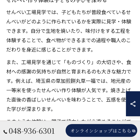
せんべい工場見学では、子どもたちが普段食べているせ
んべいがどのように作られているかを実際に見学・体験
できます。自分で生地を焼いたり、味付けをする工程を
体験することで、食べ物ができるまでの過程や職人のこ
だわりを身近に感じることができます。
また、工場見学を通じて「ものづくり」の大切さや、食
材への感謝の気持ちが自然と育まれるのも大きな魅力で
す。例えば、埼玉県の草加煎餅丸草一福では、地元産の
一等米を使ったせんべい作り体験が人気です。焼き上げ
た直後の香ばしいせんべいを味わうことで、五感を使っ
た学びが深まります。
このような体験は、親子で協力しながら進めることがで
048-936-6301
きるため、コミュニケーションの機会にもなります。手
オンラインショップはこちら