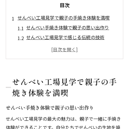
目次
せんべい工場見学で親子の手焼き体験を満喫
せんべい手焼き体験で親子の思い出作り
せんべい工場見学で感じる伝統の技術
手焼きせんべいの香ばしさを五感で体感
親子で楽しむせんべい作りの工夫とコツ
せんべい手焼き体験で学ぶ安全な手順
ものづくりに触れるせんべい工場体験の魅力
せんべい工場見学で親子の手
せんべい工場で広がるものづくりの世界
焼き体験を満喫
せんべい作り体験で得られる学びと発見
子どもが夢中になる工場見学のポイント
せんべい手焼き体験で親子の思い出作り
せんべい手焼き体験が育む家族の絆
せんべい工場見学の最大の魅力は、親子で一緒に手焼き
ものづくりの楽しさを実感できる工場体験
体験ができることです。自分たちでせんべいの生地を焼