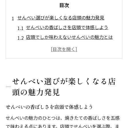
目次
せんべい選びが楽しくなる店頭の魅力発見
せんべいの香ばしさを店頭で体感しよう
店頭でしか味わえないせんべいの魅力とは
せんべい選びが楽しくなる接客の工夫
せんべい専門店の店頭サービスと特徴
自分好みのせんべいに出会える店頭のコツ
伝統息づくせんべいを店頭で味わう贅沢
せんべい選びが楽しくなる店
店頭で味わう伝統せんべいの奥深い味
頭の魅力発見
職人技が光るせんべいを店頭で堪能しよう
せんべいの歴史と伝統を店頭で感じる方法
せんべいの香ばしさを店頭で体感しよう
手焼きせんべいの魅力を店頭で体感しよう
せんべいの魅力のひとつは、焼きたての香ばしさを五感
昔ながらのせんべい製法を店頭で再発見
で味わえる点にあります。店頭でせんべいを選ぶ際、ま