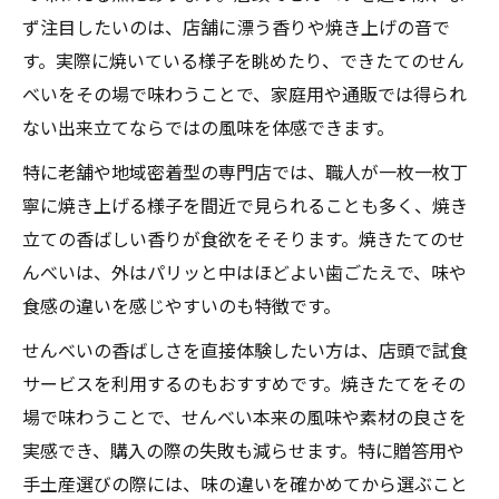
手土産なら店頭で選ぶせんべいが安心
ず注目したいのは、店舗に漂う香りや焼き上げの音で
す。実際に焼いている様子を眺めたり、できたてのせん
贈答用せんべいは店頭選びが信頼の証
べいをその場で味わうことで、家庭用や通販では得られ
手土産に喜ばれるせんべいは店頭で厳選
ない出来立てならではの風味を体感できます。
失敗しないせんべい選びは店頭が安心
特に老舗や地域密着型の専門店では、職人が一枚一枚丁
せんべいの包装やサービスも店頭で確認
寧に焼き上げる様子を間近で見られることも多く、焼き
贈り物選びに店頭せんべいが選ばれる理由
立ての香ばしい香りが食欲をそそります。焼きたてのせ
地域ごとの個性が光るせんべい体験を店頭で
んべいは、外はパリッと中はほどよい歯ごたえで、味や
地域色豊かなせんべいを店頭で発見しよう
食感の違いを感じやすいのも特徴です。
ご当地せんべいの魅力を店頭で比べて楽し
せんべいの香ばしさを直接体験したい方は、店頭で試食
む
サービスを利用するのもおすすめです。焼きたてをその
店頭限定の地域せんべいがもたらす発見
場で味わうことで、せんべい本来の風味や素材の良さを
各地のせんべい文化を店頭で体験しよう
実感でき、購入の際の失敗も減らせます。特に贈答用や
旅気分を味わえる店頭のせんべいラインナ
手土産選びの際には、味の違いを確かめてから選ぶこと