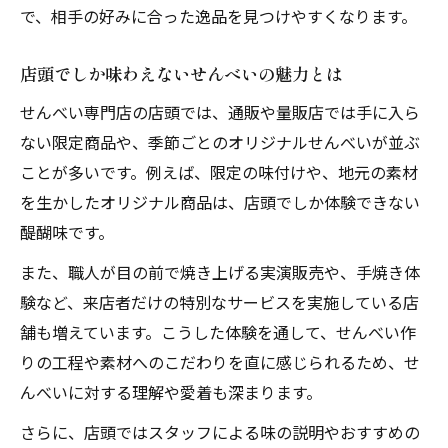
ップ
で、相手の好みに合った逸品を見つけやすくなります。
せんべいの適量と健康面 店頭選択の新常識
店頭でしか味わえないせんべいの魅力とは
健康志向せんべいを店頭で賢く選ぼう
店頭で分かるせんべいの適量と選び方
せんべい専門店の店頭では、通販や量販店では手に入ら
ない限定商品や、季節ごとのオリジナルせんべいが並ぶ
せんべい選びで気をつけたい健康ポイント
ことが多いです。例えば、限定の味付けや、地元の素材
食べ過ぎ防止には店頭の説明を活用しよう
を生かしたオリジナル商品は、店頭でしか体験できない
店頭スタッフに聞けるせんべいの健康相談
醍醐味です。
この場所でしか味わえないせんべいの奥深さ
また、職人が目の前で焼き上げる実演販売や、手焼き体
店頭限定せんべいの特別な味わいを体験
験など、来店者だけの特別なサービスを実施している店
ここだけのせんべい体験が店頭で叶う理由
舗も増えています。こうした体験を通して、せんべい作
せんべい通も驚く店頭だけの奥深い魅力
りの工程や素材へのこだわりを直に感じられるため、せ
店舗ならではのせんべい作りを間近で実感
んべいに対する理解や愛着も深まります。
せんべいの奥深さに触れる店頭体験のすす
さらに、店頭ではスタッフによる味の説明やおすすめの
め